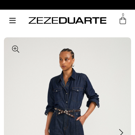
Pague em até 6x sem juros
0
Entre com email ou cpf/cnpj
Criar nova conta