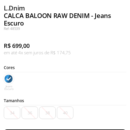
L.Dnim
CALCA BALOON RAW DENIM - Jeans
Escuro
Ref: 48539
R$
699,00
em até 4x sem juros de R$ 174,75
Cores
Jeans
Escuro
Tamanhos
34
36
38
40