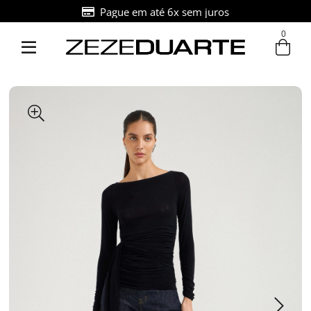
Pague em até 6x sem juros
0
Entre com email ou cpf/cnpj
Criar nova conta