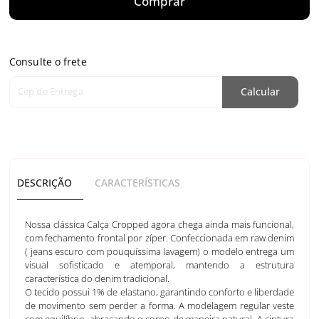
Comprar
Consulte o frete
Cep de Entrega
Calcular
DESCRIÇÃO
CARACTERÍSTICAS
Nossa clássica Calça Cropped agora chega ainda mais funcional,
com fechamento frontal por zíper. Confeccionada em raw denim
( jeans escuro com pouquíssima lavagem) o modelo entrega um
visual sofisticado e atemporal, mantendo a estrutura
característica do denim tradicional.
O tecido possui 1% de elastano, garantindo conforto e liberdade
de movimento sem perder a forma. A modelagem regular veste
com equilíbrio, abraçando o corpo de maneira natural. A cintura