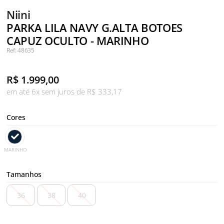
Niini
PARKA LILA NAVY G.ALTA BOTOES
CAPUZ OCULTO - MARINHO
Ref: 48635
R$
1.999,00
em até 6x sem juros de R$ 333,17
Cores
MARINHO
Tamanhos
36
38
40