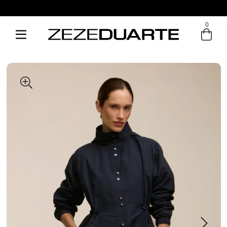
0
Entre com email ou cpf/cnpj
Criar nova conta