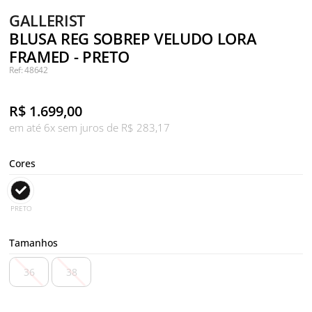
GALLERIST
BLUSA REG SOBREP VELUDO LORA
FRAMED - PRETO
Ref: 48642
R$
1.699,00
em até 6x sem juros de R$ 283,17
Cores
PRETO
Tamanhos
36
38