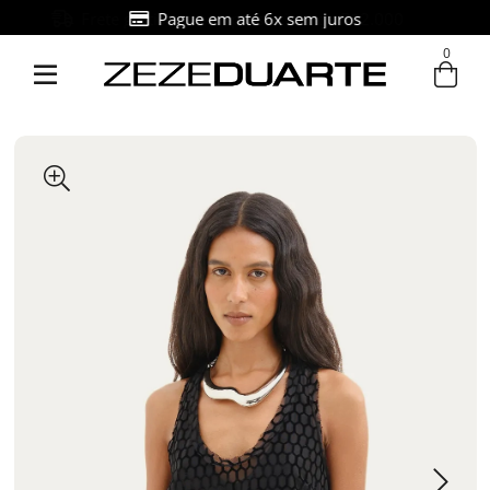
Pague em até 6x sem juros
0
Entre com email ou cpf/cnpj
Criar nova conta