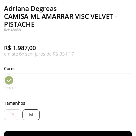
Adriana Degreas
CAMISA ML AMARRAR VISC VELVET -
PISTACHE
Ref: 48658
R$
1.987,00
em até 6x sem juros de R$ 331,17
Cores
PISTACHE
Tamanhos
P
M