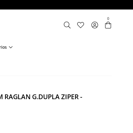
Entre com email ou cpf/cnpj
0
Criar nova conta
rios
 RAGLAN G.DUPLA ZIPER -