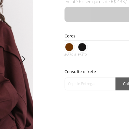
em até 6x sem juros de R$ 433,1
Cores
MARROM
PRETO
Consulte o frete
Cep de Entrega
Cal