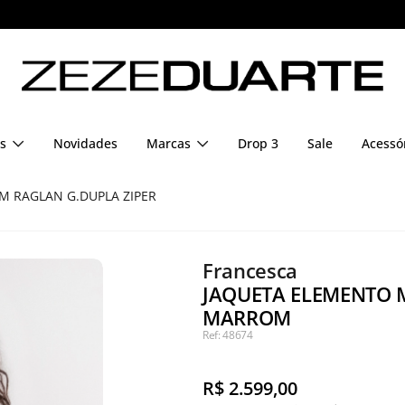
Pague em até 6x sem juros
s
Novidades
Marcas
Drop 3
Sale
Acessó
M RAGLAN G.DUPLA ZIPER
Francesca
JAQUETA ELEMENTO M
MARROM
Ref: 48674
R$
2.599,00