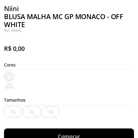
Niini
BLUSA MALHA MC GP MONACO - OFF
WHITE
Ref: 48680
R$
0,00
Cores
OFF
WHITE
Tamanhos
34
36
38
Comprar