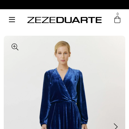
0
Entre com email ou cpf/cnpj
Criar nova conta