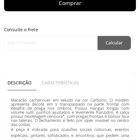
Comprar
Consulte o frete
Cep de Entrega
Calcular
DESCRIÇÃO
CARACTERÍSTICAS
Macacão cachecouer em veludo na cor Carbono. O modelo
apresenta decote em V transpassado na parte frontal com
detalhe de prega nos ombros. Possui mangas longas com
volume sutil, punhos ajustados e levemente franzidos. A calça
possui modelagem cenoura*, com pregas frontais e bolsos faca
nas laterais. O fechamento é feito por zíper invisível no centro
das costas.
A peça é indicada para ocasiões sociais noturnas, eventos
especiais, jantares sofisticados e encontros que pedem uma