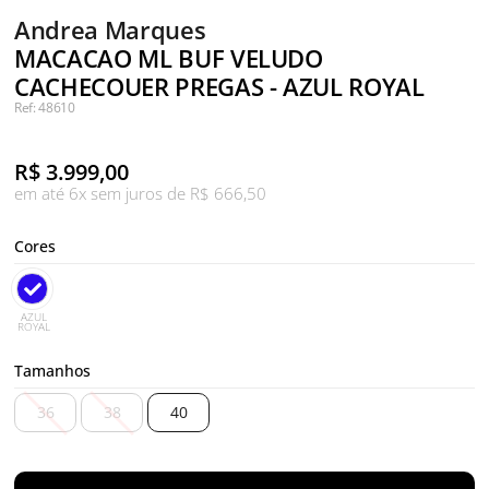
Andrea Marques
MACACAO ML BUF VELUDO
CACHECOUER PREGAS - AZUL ROYAL
Ref: 48610
R$
3.999,00
em até 6x sem juros de R$ 666,50
Cores
AZUL
ROYAL
Tamanhos
36
38
40