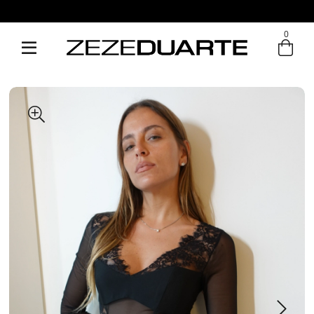
Pague em até 6x sem juros
0
Entre com email ou cpf/cnpj
Criar nova conta