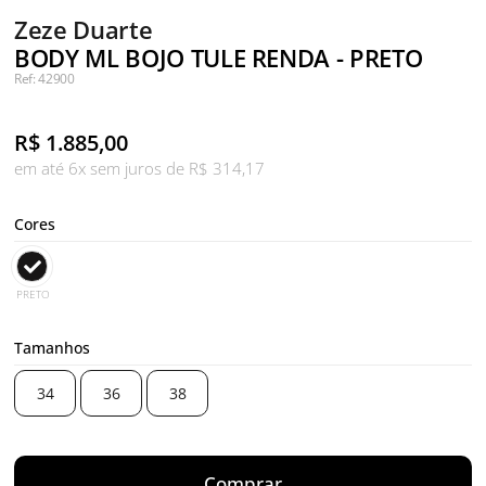
Zeze Duarte
BODY ML BOJO TULE RENDA - PRETO
Ref: 42900
R$
1.885,00
em até 6x sem juros de R$ 314,17
Cores
PRETO
Tamanhos
34
36
38
Comprar